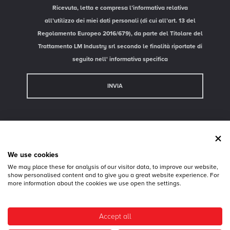
Ricevuta, letta e compresa l’informativa relativa
all’utilizzo dei miei dati personali (di cui all’art. 13 del
Regolamento Europeo 2016/679), da parte del Titolare del
Trattamento LM Industry srl secondo le finalità riportate di
seguito nell'
informativa specifica
Area Riservata
We use cookies
CONTATTI
We may place these for analysis of our visitor data, to improve our website,
show personalised content and to give you a great website experience. For
more information about the cookies we use open the settings.
© 2026 LM Industry srl - P.IVA 02739500243 - 36056 Belvedere di Tezze sul Brenta - VI -
Via Strada del Confine, 35/a - Tel.
+39 0424 84617
- Fax +39 0424 84925 -
Privacy
-
Cookie Policy
Accept all